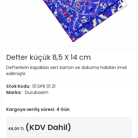
Defter küçük 8,5 X 14 cm
Defterlerin kapakları sert karton ve dokuma halıdan imal
edilmiştir.
Stok Kodu:
01 DFR 01 21
Marka:
Durubasim
Kargoya veriliş süresi:
4 Gün
(KDV Dahil)
48,00 TL