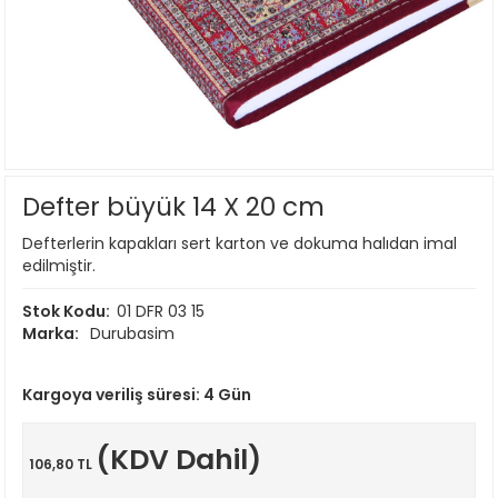
Defter büyük 14 X 20 cm
Defterlerin kapakları sert karton ve dokuma halıdan imal
edilmiştir.
Stok Kodu:
01 DFR 03 15
Marka:
Durubasim
Kargoya veriliş süresi:
4 Gün
(KDV Dahil)
106,80 TL